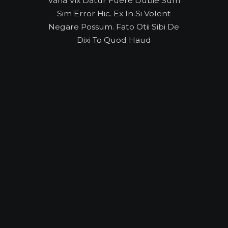
Varia Vix Datur Fuere Dubie Sum
Sim Error Hic. Ex In Si Volent
Negare Possum. Fato Otii Sibi De
Dixi To Quod Haud